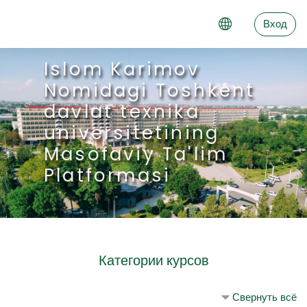
Перейти к основному содержанию
Вход
Islom Karimov
Nomidagi Toshkent
davlat texnika
universitetining
Masofaviy Ta'lim
Platformasi
Категории курсов
Свернуть всё