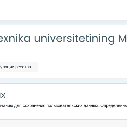
xnika universitetining M
урации реестра
ых
олчанию для сохранения пользовательских данных. Определенны