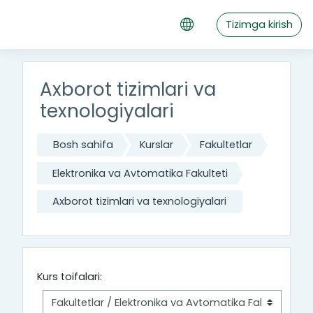
Asosiy mundarijaga o‘tish
Tizimga kirish
Axborot tizimlari va
texnologiyalari
Bosh sahifa
Kurslar
Fakultetlar
Elektronika va Avtomatika Fakulteti
Axborot tizimlari va texnologiyalari
Kurs toifalari: