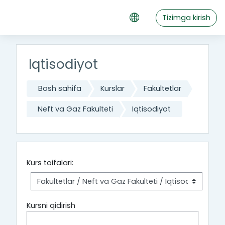
Asosiy mundarijaga o‘tish
Tizimga kirish
Iqtisodiyot
Bosh sahifa
Kurslar
Fakultetlar
Neft va Gaz Fakulteti
Iqtisodiyot
Kurs toifalari:
Kursni qidirish