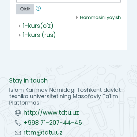
Qidir
Hammasini yoyish
1-kurs(o'z)
1-kurs (rus)
Stay in touch
Islom Karimov Nomidagi Toshkent davlat
texnika universitetining Masofaviy Ta'lim
Platformasi
http://www.tdtu.uz
+998 71-207-44-45
rttm@tdtu.uz